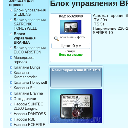
Запчасти для
Блок управления 
горелок
Блоки управления
SIEMENS
Автомат горения 
Код:
65320040
 TV 20s

Блоки управления
 TS 5s 

SATRONIC
Напряжение 220-24
HONEYWELL
SERIES 10
Блоки
описание и фото
управления
BRAHMA
Цена:
0
у.е
Блоки управления
Статус:
ELCO ARISTON
Есть на складе
Менеджеры
горелок
Клапаны Dungs
Блоки управления BRAHMA
Клапаны
Kromschroder
Клапаны Honeywell
Клапаны Sit
Клапаны Brahma
Фотодатчики
Насосы SUNTEC
21600 Longvic
Насосы DANFOSS
Насосы RBL
Насосы ECKERLE