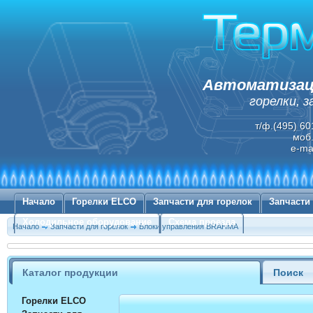
Автоматизаци
горелки, 
т/ф.(495) 60
моб.
e-ma
Начало
Горелки ELCO
Запчасти для горелок
Запчасти
Холодильное оборудование
Схема проезда
Начало
Запчасти для горелок
Блоки управления BRAHMA
Каталог продукции
Поиск
Горелки ELCO