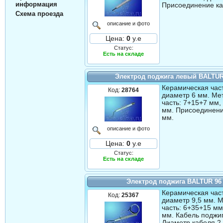
информация
Присоединение ка
Схема проезда
описание и фото
Цена:
0
у.е
Статус:
Есть на складе
Электрод поджига левый BALTUR
Керамическая част
Код:
28764
диаметр 6 мм. Ме
часть: 7+15+7 мм,
мм. Присоединени
мм.
описание и фото
Цена:
0
у.е
Статус:
Есть на складе
Электрод поджига BALTUR 96
Керамическая част
Код:
25367
диаметр 9,5 мм. 
часть: 6+35+15 мм
мм. Кабель поджиг
Диаметр кабеля 2