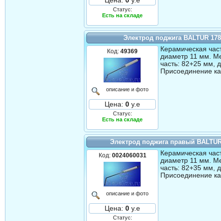
Цена:
0
у.е
Статус:
Есть на складе
Электрод поджига BALTUR 17
Керамическая част
Код:
49369
диаметр 11 мм. М
часть: 82+25 мм, 
Присоединение ка
описание и фото
Цена:
0
у.е
Статус:
Есть на складе
Электрод поджига правый BALTUR
Керамическая част
Код:
0024060031
диаметр 11 мм. М
часть: 82+35 мм, 
Присоединение ка
описание и фото
Цена:
0
у.е
Статус: