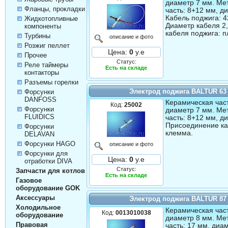
диаметр 7 мм. Ме
Фланцы, прокладки
часть: 8+12 мм, д
Кабель поджига: 4
Жидкотопливные
Диаметр кабеля 2
компоненты
кабеля поджига: п
Турбины
описание и фото
Розжиг пеллет
Цена:
0
у.е
Прочее
Статус:
Реле таймеры
Есть на складе
контакторы
Разъемы горелки
Электрод поджига BALTUR 63
Форсунки
DANFOSS
Керамическая част
Код:
25002
Форсунки
диаметр 7 мм. Ме
FLUIDICS
часть: 8+12 мм, д
Присоединение ка
Форсунки
клемма.
DELAVAN
Форсунки HAGO
описание и фото
Форсунки для
Цена:
0
у.е
отработки DIVA
Статус:
Запчасти для котлов
Есть на складе
Газовое
оборудование GOK
Аксессуары
Электрод поджига BALTUR 87
Холодильное
Керамическая част
Код:
0013010038
оборудование
диаметр 8 мм. Ме
Правовая
часть: 17 мм, диа