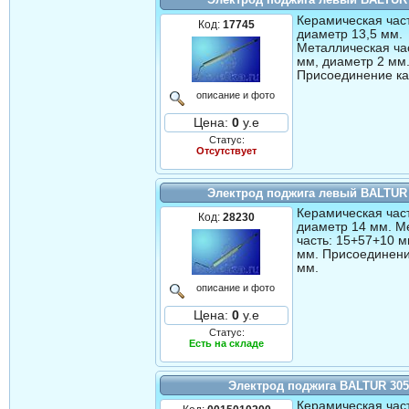
Керамическая част
Код:
17745
диаметр 13,5 мм.
Металлическая ча
мм, диаметр 2 мм
Присоединение ка
описание и фото
Цена:
0
у.е
Статус:
Отсутствует
Электрод поджига левый BALTUR
Керамическая част
Код:
28230
диаметр 14 мм. М
часть: 15+57+10 м
мм. Присоединени
мм.
описание и фото
Цена:
0
у.е
Статус:
Есть на складе
Электрод поджига BALTUR 30
Керамическая част