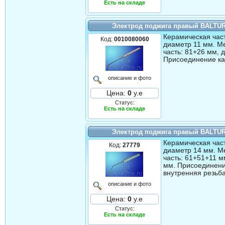
Есть на складе
Электрод поджига правый BALTUR
Керамическая част
Код:
0010080060
диаметр 11 мм. М
часть: 81+26 мм, 
Присоединение ка
описание и фото
Цена:
0
у.е
Статус:
Есть на складе
Электрод поджига правый BALTUR
Керамическая част
Код:
27779
диаметр 14 мм. М
часть: 61+51+11 м
мм. Присоединени
внутренняя резьба
описание и фото
Цена:
0
у.е
Статус:
Есть на складе