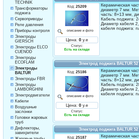
TECHNIK
Керамическая част
Код:
25209
Трансформаторы
диаметр 7 мм. Ме
поджига
часть: 8+13 мм, д
Сервоприводы
Кабель поджига: 2
Диаметр кабеля 2
Реле давления
кабеля поджига: п
Приборы контроля
описание и фото
Электроды
Цена:
0
у.е
GIERSCH
Статус:
Электроды ELCO
Есть на складе
CUENOD
Электроды
ECOFLAM
Электрод поджига BALTUR 52
Электроды
Керамическая част
Код:
25186
BALTUR
диаметр 7 мм. Ме
Электроды FBR
часть: 8+12 мм, д
Кабель поджига: 2
Электроды
Диаметр кабеля 2
LAMBORGHINI
кабеля поджига: п
Электродвигатели
описание и фото
Кабели
Цена:
0
у.е
Воздушные
Статус:
заслонки
Есть на складе
Головки жаровых
труб
Дефлекторы,
Электрод поджига BALTUR 52
завихрители
Керамическая част
Код:
25187
Жаровые трубы