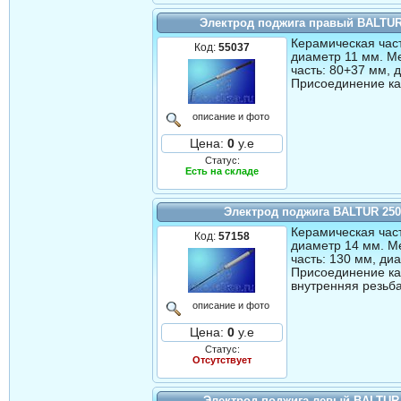
Электрод поджига правый BALTUR
Керамическая част
Код:
55037
диаметр 11 мм. М
часть: 80+37 мм, 
Присоединение ка
описание и фото
Цена:
0
у.е
Статус:
Есть на складе
Электрод поджига BALTUR 25
Керамическая част
Код:
57158
диаметр 14 мм. М
часть: 130 мм, ди
Присоединение ка
внутренняя резьба
описание и фото
Цена:
0
у.е
Статус:
Отсутствует
Электрод поджига левый BALTUR