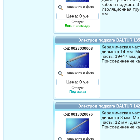
кабеля поджига: 3
описание и фото
Изоляционная тру
мм.
Цена:
0
у.е
Статус:
Есть на складе
Электрод поджига BALTUR 13
Керамическая част
Код:
0023030008
диаметр 14 мм. М
часть: 19+47 мм, 
Присоединение ка
описание и фото
Цена:
0
у.е
Статус:
Под заказ
Электрод поджига BALTUR 14
Керамическая част
Код:
0013020076
диаметр 8 мм. Ме
часть: 12 мм, диа
Присоединение ка
описание и фото