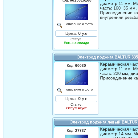
Код:
0015010200
диаметр 11 мм. М
часть: 160+35 мм,
Присоединение ка
внутренняя резьба
описание и фото
Цена:
0
у.е
Статус:
Есть на складе
Электрод поджига BALTUR 33
Керамическая част
Код:
60030
диаметр 11 мм. М
часть: 220 мм, ди
Присоединение ка
описание и фото
Цена:
0
у.е
Статус:
Отсутствует
Электрод поджига левый BALTUR
Керамическая част
Код:
27737
диаметр 14 мм. М