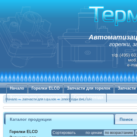
Автоматизаци
горелки, 
т/ф.(495) 60
моб.
e-ma
Начало
Горелки ELCO
Запчасти для горелок
Запчасти
Холодильное оборудование
Схема проезда
Начало
Запчасти для горелок
Электроды BALTUR
Каталог продукции
Поиск
Горелки ELCO
Cортировать
по ценам:
по возрастанию