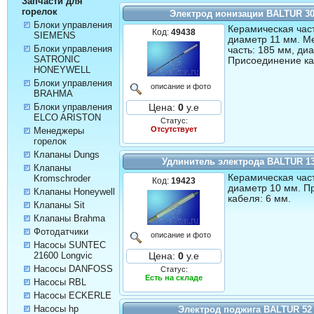
Запчасти для
горелок
Электрод ионизации BALTUR 3
Блоки управления
Керамическая част
Код:
49438
SIEMENS
диаметр 11 мм. М
Блоки управления
часть: 185 мм, ди
SATRONIC
Присоединение ка
HONEYWELL
Блоки управления
описание и фото
BRAHMA
Блоки управления
Цена:
0
у.е
ELCO ARISTON
Статус:
Отсутствует
Менеджеры
горелок
Клапаны Dungs
Удлинитель электрода BALTUR 1
Клапаны
Керамическая част
Kromschroder
Код:
19423
диаметр 10 мм. П
Клапаны Honeywell
кабеля: 6 мм.
Клапаны Sit
Клапаны Brahma
Фотодатчики
описание и фото
Насосы SUNTEC
21600 Longvic
Цена:
0
у.е
Насосы DANFOSS
Статус:
Есть на складе
Насосы RBL
Насосы ECKERLE
Насосы hp
Электрод поджига BALTUR 52