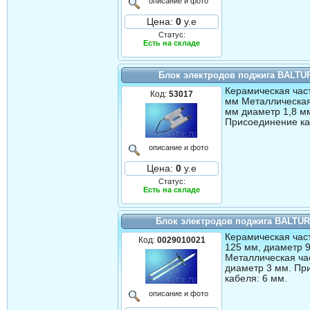
описание и фото
Цена:
0
у.е
Статус:
Есть на складе
Блок электродов поджига BALTU
Керамическая част
Код:
53017
мм Металлическая
мм диаметр 1,8 м
Присоединение ка
описание и фото
Цена:
0
у.е
Статус:
Есть на складе
Блок электродов поджига BALTUR
Керамическая част
Код:
0029010021
125 мм, диаметр 9
Металлическая час
диаметр 3 мм. Пр
кабеля: 6 мм.
описание и фото