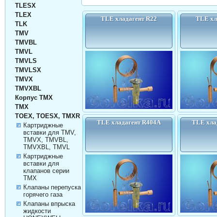
TLESX
TLEX
TLE хладагент R22
TLE хл
TLK
TMV
TMVBL
TMVL
TMVLS
TMVLSX
TMVX
TMVXBL
Корпус TMX
TMX
TOEX, TOESX, TMXR
TLE хладагент R404A
TLE хла
Картриджные
вставки для TMV,
TMVX, TMVBL,
TMVXBL, TMVL
Картриджные
вставки для
клапанов серии
TMX
Клапаны перепуска
горячего газа
Клапаны впрыска
жидкости