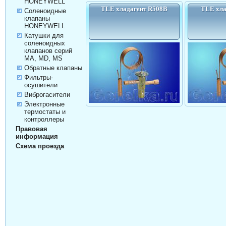
HONEYWELL
TLE хладагент R508B
TLE хла
Соленоидные
клапаны
HONEYWELL
Катушки для
соленоидных
клапанов серий
MA, MD, MS
Обратные клапаны
Фильтры-
осушители
Виброгасители
Электронные
термостаты и
контроллеры
Правовая
информация
Схема проезда