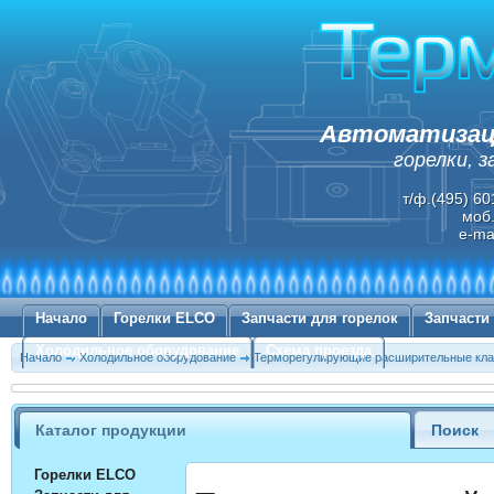
Автоматизаци
горелки, 
т/ф.(495) 60
моб.
e-ma
Начало
Горелки ELCO
Запчасти для горелок
Запчасти
Холодильное оборудование
Схема проезда
Начало
Холодильное оборудование
Терморегулирующие расширительные к
Каталог продукции
Поиск
Горелки ELCO