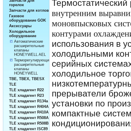
Термостатический
Запчасти для
горелок
внутренним выравни
Запчасти для котлов
Газовое
оборудование GOK
моновпысковых сист
Аксессуары
контурами охлажде
Холодильное
оборудование
использования в у
Автоматические
расширительные
клапаны
холодильными конт
HONEYWELL AEL
Терморегулирующие
серийных системах
расширительные
клапаны
холодильное торго
HONEYWELL
TBE, TBEX, TBESX
низкотемпературны
TLE
TLE хладагент R22
прерыватели брож
TLE хладагент R23
установки по прои
TLE хладагент R134а
TLE хладагент R404A
компактные систе
TLE хладагент R410A
TLE хладагент R508A
кондиционирования
TLE хладагент R508B
TLE хладагент ISC89