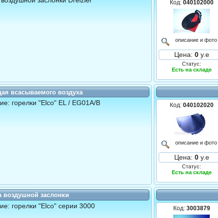
 воздушной заслонки Dreizler
Код:
040102000
описание и фото
Цена:
0
у.е
Статус:
Есть на складе
ая всасываемого воздуха
е: горелки "Elco" EL / EG01A/B
Код:
040102020
описание и фото
Цена:
0
у.е
Статус:
Есть на складе
 воздушной заслонки
е: горелки "Elco" серии 3000
Код:
3003879