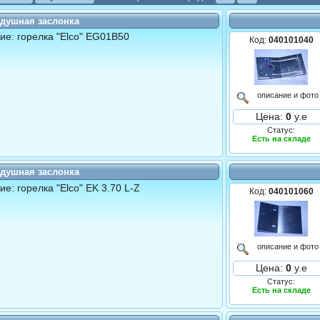
душная заслонка
е: горелка "Elco" EG01B50
Код:
040101040
описание и фото
Цена:
0
у.е
Статус:
Есть на складе
душная заслонка
е: горелка "Elco" EK 3.70 L-Z
Код:
040101060
описание и фото
Цена:
0
у.е
Статус:
Есть на складе