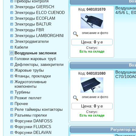
Воз
Приборы контроля
Электроды GIERSCH
Воздушная
Код:
040101070
4/5/6 L, E
Электроды ELCO CUENOD
Электроды ECOFLAM
Электроды BALTUR
Электроды FBR
описание и фото
Электроды LAMBORGHINI
Электродвигатели
Цена:
0
у.е
Кабели
Статус:
Есть на складе
Воздушные заслонки
Головки жаровых труб
Дефлекторы, завихрители
Воз
Жаровые трубы
Воздушная
Код:
040101080
Фланцы, прокладки
С70/100A
Жидкотопливные
компоненты
Турбины
описание и фото
Розжиг пеллет
Прочее
Цена:
0
у.е
Реле таймеры контакторы
Статус:
Разъемы горелки
Есть на складе
Форсунки DANFOSS
Форсунки FLUIDICS
Регулятор во
Форсунки DELAVAN