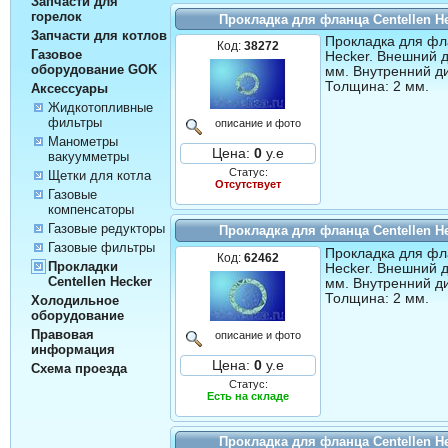
Запчасти для
горелок
Прокладка для фланца Centellen H
Запчасти для котлов
Прокладка для фл
Код:
38272
Газовое
Hecker. Внешний 
оборудование GOK
мм. Внутренний д
Толщина: 2 мм.
Аксессуары
Жидкотопливные
фильтры
описание и фото
Манометры
Цена:
0
у.е
вакуумметры
Статус:
Щетки для котла
Отсутствует
Газовые
компенсаторы
Газовые редукторы
Прокладка для фланца Centellen H
Газовые фильтры
Прокладка для фл
Код:
62462
Прокладки
Hecker. Внешний 
Centellen Hecker
мм. Внутренний д
Толщина: 2 мм.
Холодильное
оборудование
Правовая
описание и фото
информация
Цена:
0
у.е
Схема проезда
Статус:
Есть на складе
Прокладка для фланца Centellen H