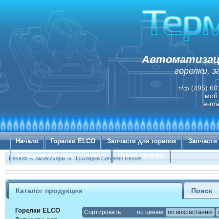
Автоматизаци
горелки, 
т/ф.(495) 60
моб.
e-ma
Начало
Горелки ELCO
Запчасти для горелок
Запчасти
Холодильное оборудование
Схема проезда
Начало
Аксессуары
Прокладки Centellen Hecker
Каталог продукции
Поиск
Горелки ELCO
Cортировать
по ценам:
по возрастанию