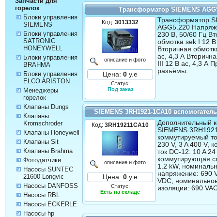
Запчасти для
горелок
Трансформатор SIEMENS AGG5
Блоки управления
Трансформатор 
Код:
3013332
SIEMENS
AGG5.220 Напряж
Блоки управления
230 В, 50/60 Гц В
SATRONIC
обмотка sek I 12 В
HONEYWELL
Вторичная обмотка
ас, 4,3 А Вторичн
Блоки управления
описание и фото
III 12 В ас, 4,3 А
BRAHMA
разъёмы.
Блоки управления
Цена:
0
у.е
ELCO ARISTON
Статус:
Под заказ
Менеджеры
горелок
Клапаны Dungs
SIEMENS 3RH1921-1CA10 вспомогатель
Клапаны
Дополнительный к
Kromschroder
Код:
3RH19211CA10
SIEMENS 3RH1921
Клапаны Honeywell
коммутируемый ток
Клапаны Sit
230 V, 3 A 400 V,
Клапаны Brahma
ток DC-12: 10 A 24
коммутирующая сп
Фотодатчики
описание и фото
1.2 kW, номиналь
Насосы SUNTEC
напряжение: 690 
21600 Longvic
Цена:
0
у.е
VDC, номинально
Насосы DANFOSS
Статус:
изоляции: 690 VA
Есть на складе
Насосы RBL
Насосы ECKERLE
Насосы hp