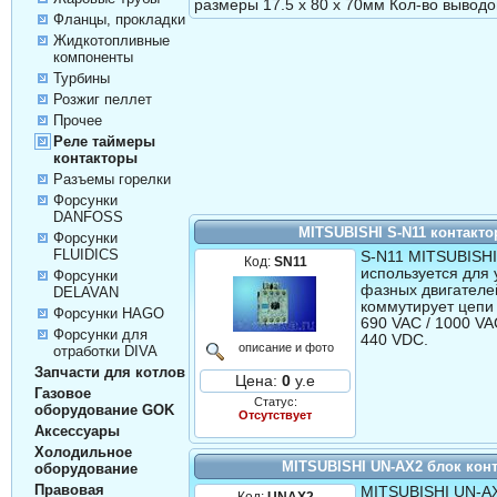
размеры 17.5 x 80 x 70мм Кол-во выводо
Фланцы, прокладки
Жидкотопливные
компоненты
Турбины
Розжиг пеллет
Прочее
Реле таймеры
контакторы
Разъемы горелки
Форсунки
DANFOSS
MITSUBISHI S-N11 контакто
Форсунки
FLUIDICS
S-N11 MITSUBISHI
Код:
SN11
используется для 
Форсунки
фазных двигателе
DELAVAN
коммутирует цепи
Форсунки HAGO
690 VAC / 1000 VA
Форсунки для
440 VDC.
описание и фото
отработки DIVA
Запчасти для котлов
Цена:
0
у.е
Газовое
Статус:
оборудование GOK
Отсутствует
Аксессуары
Холодильное
MITSUBISHI UN-AX2 блок конт
оборудование
Правовая
MITSUBISHI UN-AX
Код:
UNAX2