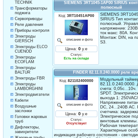
TECHNIK
SIEMENS 3RT1045-1AP00 SIRIUS конт
полюсный
Трансформаторы
поджига
SIEMENS 3RT104
Код:
3RT10451AP00
Сервоприводы
SIRIUS Тип контак
полюсный. Управ
Реле давления
напряжение: 230В
Приборы контроля
ток макс: 80А. Кон
Электроды
Монтаж: DIN, на п
описание и фото
GIERSCH
S3.
Электроды ELCO
Цена:
0
у.е
CUENOD
Статус:
Электроды
Есть на складе
ECOFLAM
Электроды
BALTUR
FINDER 82.11.0.240.0000 реле вр
Электроды FBR
Модульный тайме
Код:
821102400000
82.11.0.240.0000.
Электроды
счета: 0,05с...10ч
LAMBORGHINI
SPDT. Электричес
Электродвигатели
выхода 1: 250VAC/
Кабели
Напряжение питан
описание и фото
Воздушные
DC, 24...240В AC.
заслонки
счетчика: задержк
Цена:
0
у.е
Электрическое по
Головки жаровых
Статус:
винтовые клеммы.
труб
Отсутствует
Рабочая температу
Дефлекторы,
Характерные особ
завихрители
индикация рабочего состояния - светод
Жаровые трубы