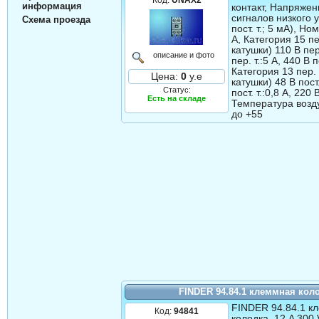
информация
контакт, Напряжен
сигналов низкого 
Схема проезда
пост. т.; 5 мА), Ном
A, Категория 15 пе
катушки) 110 В пер.
описание и фото
пер. т.:5 А, 440 В п
Категория 13 пер. 
Цена:
0
у.е
катушки) 48 В пост.
Статус:
пост. т.:0,8 А, 220 В
Есть на складе
Температура возду
до +55
FINDER 94.84.1 клеммная кол
FINDER 94.84.1 к
Код:
94841
колодка. 12 A 300