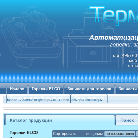
Автоматизаци
горелки, 
т/ф.(495) 60
моб.
e-ma
Начало
Горелки ELCO
Запчасти для горелок
Запчасти
Холодильное оборудование
Схема проезда
Начало
Запчасти для горелок
Реле таймеры контакторы
Каталог продукции
Поиск
Горелки ELCO
Cортировать
по ценам:
по возрастанию