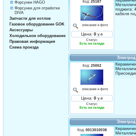
Керамичес
Код:
25187
Форсунки HAGO
Металличе
Форсунки для отработки
поджига: 
DIVA
кабеля по
Запчасти для котлов
Газовое оборудование GOK
описание и фото
Аксессуары
Цена:
0
у.е
Холодильное оборудование
Статус:
Правовая информация
Есть на складе
Схема проезда
Электрод
Керамичес
Код:
25002
Металличе
Присоедин
описание и фото
Цена:
0
у.е
Статус:
Есть на складе
Электрод
Керамичес
Код:
0013010038
Металличе