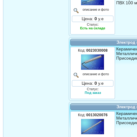
ПВХ 100 м
описание и фото
Цена:
0
у.е
Статус:
Есть на складе
Электрод
Керамичес
Код:
0023030008
Металличе
Присоедин
описание и фото
Цена:
0
у.е
Статус:
Под заказ
Электрод
Керамичес
Код:
0013020076
Металличе
Присоедин