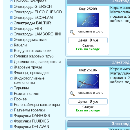
Электрод
Приборы контроля
Электроды GIERSCH
Керамичес
Код:
25209
Металличе
Электроды ELCO CUENOD
поджига: 
Электроды ECOFLAM
кабеля по
Электроды BALTUR
Электроды FBR
описание и фото
Электроды LAMBORGHINI
Электродвигатели
Цена:
0
у.е
Кабели
Статус:
Есть на складе
Воздушные заслонки
Головки жаровых труб
Дефлекторы, завихрители
Электрод
Жаровые трубы
Керамичес
Код:
25186
Фланцы, прокладки
Металличе
поджига: 
Жидкотопливные
кабеля по
компоненты
Турбины
описание и фото
Розжиг пеллет
Прочее
Цена:
0
у.е
Реле таймеры контакторы
Статус:
Разъемы горелки
Есть на складе
Форсунки DANFOSS
Форсунки FLUIDICS
Электрод
Форсунки DELAVAN