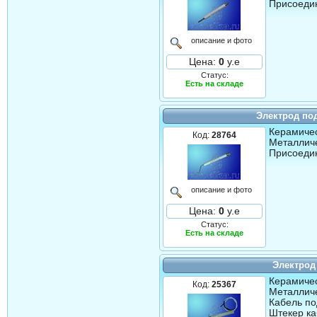
Присоедин
описание и фото
Цена:
0
у.е
Статус:
Есть на складе
Электрод по
Керамичес
Код:
28764
Металличе
Присоедин
описание и фото
Цена:
0
у.е
Статус:
Есть на складе
Электрод
Керамичес
Код:
25367
Металличе
Кабель по
Штекер ка