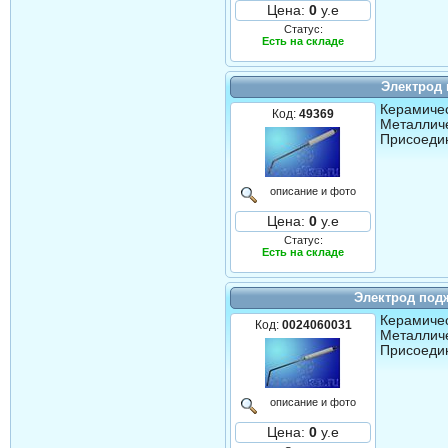
Цена:
0
у.е
Статус:
Есть на складе
Электрод
Керамичес
Код:
49369
Металличе
Присоедин
описание и фото
Цена:
0
у.е
Статус:
Есть на складе
Электрод под
Керамичес
Код:
0024060031
Металличе
Присоедин
описание и фото
Цена:
0
у.е