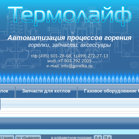
Автоматизация процессов горения
горелки, запчасти, аксессуары
т/ф.(495) 601-28-68, т.(499) 272-27-13
моб. +7 903 792 2009
e-mail:
info@gorelka.ru
елок
Запчасти для котлов
Газовое оборудование
астанию
по убыванию
в алфавитном порядке:
А-я
Я-а