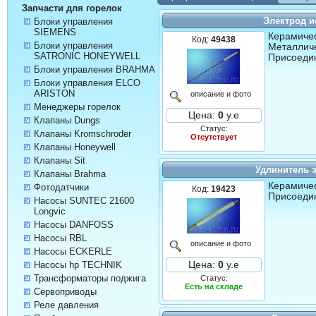
Запчасти для горелок
Электрод и
Блоки управления
SIEMENS
Керамичес
Код:
49438
Блоки управления
Металличе
SATRONIC HONEYWELL
Присоедин
Блоки управления BRAHMA
Блоки управления ELCO
ARISTON
описание и фото
Менеджеры горелок
Цена:
0
у.е
Клапаны Dungs
Статус:
Клапаны Kromschroder
Отсутствует
Клапаны Honeywell
Клапаны Sit
Удлинитель 
Клапаны Brahma
Керамичес
Фотодатчики
Код:
19423
Присоедин
Насосы SUNTEC 21600
Longvic
Насосы DANFOSS
Насосы RBL
описание и фото
Насосы ECKERLE
Цена:
0
у.е
Насосы hp TECHNIK
Трансформаторы поджига
Статус:
Есть на складе
Сервоприводы
Реле давления