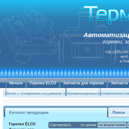
Автоматизаци
горелки, 
т/ф.(495) 60
моб.
e-ma
Начало
Горелки ELCO
Запчасти для горелок
Запчасти
Холодильное оборудование
Схема проезда
Начало
Холодильное оборудование
Терморегулирующие расширительные к
Каталог продукции
Поиск
Горелки ELCO
Cортировать
по ценам:
по возрастанию