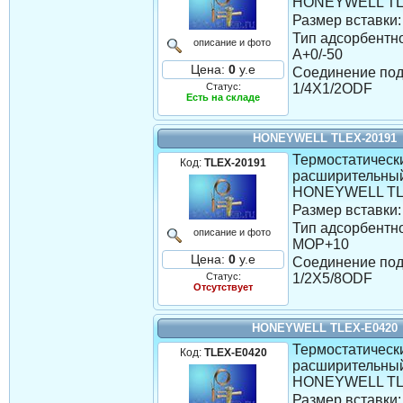
HONEYWELL TL
Размер вставки:
Тип адсорбентно
описание и фото
A+0/-50
Цена:
0
у.е
Соединение под
Статус:
1/4X1/2ODF
Есть на складе
HONEYWELL TLEX-20191
Термостатическ
Код:
TLEX-20191
расширительны
HONEYWELL TL
Размер вставки:
Тип адсорбентно
описание и фото
MOP+10
Цена:
0
у.е
Соединение под
Статус:
1/2X5/8ODF
Отсутствует
HONEYWELL TLEX-E0420
Термостатическ
Код:
TLEX-E0420
расширительны
HONEYWELL TL
Размер вставки: