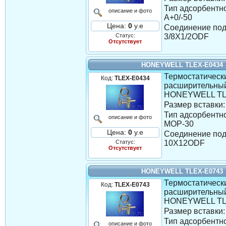
Тип адсорбентно
описание и фото
A+0/-50
Цена:
0
у.е
Соединение под
Статус:
3/8X1/2ODF
Отсутствует
HONEYWELL TLEX-E0434
Термостатическ
Код:
TLEX-E0434
расширительны
HONEYWELL TL
Размер вставки:
Тип адсорбентно
описание и фото
MOP-30
Цена:
0
у.е
Соединение под
Статус:
10X12ODF
Отсутствует
HONEYWELL TLEX-E0743
Термостатическ
Код:
TLEX-E0743
расширительны
HONEYWELL TL
Размер вставки:
Тип адсорбентно
описание и фото