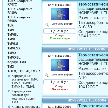
TLEX хладагент
Термостатическ
R407C
Код:
TLEX-00066
расширительны
TLEX хладагент
HONEYWELL TL
R410A
TLEX хладагент
Размер вставки:
R508A
Тип адсорбентно
описание и фото
TLK
A+0/-50
TMV
Цена:
0
у.е
Соединение под
TMVBL
Статус:
3/8X1/2ODF
Есть на складе
TMVL
TMVLS
TMVLSX
HONEYWELL TLEX-00069
TMVX
Термостатическ
Код:
TLEX-00069
TMVXBL
расширительны
Корпус TMX
HONEYWELL TL
TMX
Размер вставки:
TOEX, TOESX, TMXR
Тип адсорбентно
описание и фото
Картриджные
A-10
вставки для TMV,
Цена:
0
у.е
Соединение под
TMVX, TMVBL,
Статус:
10X12ODF
TMVXBL, TMVL
Отсутствует
Картриджные
вставки для
клапанов серии
HONEYWELL TLEX-00092
TMX
Термостатическ
Клапаны перепуска
Код:
TLEX-00092