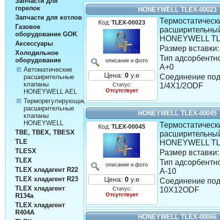
Запчасти для
горелок
HONEYWELL TLEX-00023
Запчасти для котлов
Термостатическ
Код:
TLEX-00023
Газовое
расширительны
оборудование GOK
HONEYWELL TL
Аксессуары
Размер вставки:
Холодильное
Тип адсорбентно
оборудование
описание и фото
A+0
Автоматические
Цена:
0
у.е
Соединение под
расширительные
клапаны
Статус:
1/4X1/2ODF
Отсутствует
HONEYWELL AEL
Терморегулирующие
расширительные
HONEYWELL TLEX-00045
клапаны
HONEYWELL
Термостатическ
Код:
TLEX-00045
TBE, TBEX, TBESX
расширительны
TLE
HONEYWELL TL
TLESX
Размер вставки:
TLEX
Тип адсорбентно
описание и фото
TLEX хладагент R22
A-10
TLEX хладагент R23
Цена:
0
у.е
Соединение под
TLEX хладагент
Статус:
10X12ODF
Отсутствует
R134а
TLEX хладагент
R404A
HONEYWELL TLEX-00066