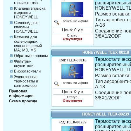
расширительны
горячего газа
HONEYWELL TL
Клапаны впрыска
жидкости
Размер вставки:
HONEYWELL
Тип адсорбентно
описание и фото
Соленоидные
A-18
клапаны
Цена:
0
у.е
Соединение под
HONEYWELL
Статус:
3/8X1/2ODF
Катушки для
Отсутствует
соленоидных
клапанов серий
MA, MD, MS
HONEYWELL TLEX-00118
Обратные клапаны
Термостатическ
Код:
TLEX-00118
Фильтры-
расширительны
осушители
HONEYWELL TL
Виброгасители
Размер вставки:
Электронные
термостаты и
Тип адсорбентно
описание и фото
контроллеры
A-18
Правовая
Цена:
0
у.е
Соединение под
информация
Статус:
3/8X1/2ODF
Схема проезда
Отсутствует
HONEYWELL TLEX-00239
Термостатическ
Код:
TLEX-00239
расширительны