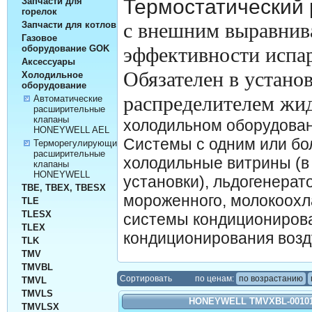
Термостатический
Запчасти для
горелок
с внешним выравнив
Запчасти для котлов
Газовое
эффективности испа
оборудование GOK
Аксессуары
Обязателен в устано
Холодильное
оборудование
распределителем жи
Автоматические
расширительные
клапаны
холодильном оборудован
HONEYWELL AEL
Системы с одним или бо
Терморегулирующие
расширительные
холодильные витрины (в
клапаны
HONEYWELL
установки), льдогенерат
TBE, TBEX, TBESX
мороженного, молокоохл
TLE
TLESX
системы кондициониров
TLEX
кондиционирования возд
TLK
TMV
TMVBL
Cортировать
по ценам:
по возрастанию
TMVL
TMVLS
HONEYWELL TMVXBL-0010
TMVLSX