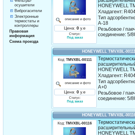
расширительны
Фильтры-
осушители
HONEYWELL TM
Виброгасители
Хладагент: R40
Электронные
Тип адсорбентно
описание и фото
термостаты и
A-18
контроллеры
Цена:
0
у.е
Резьбовое / пае
Правовая
Статус:
соединение: 5
информация
Под заказ
Схема проезда
HONEYWELL TMVXBL-0011
Термостатическ
Код:
TMVXBL-00111
расширительны
HONEYWELL TM
Хладагент: R40
Тип адсорбентно
описание и фото
A+0
Цена:
0
у.е
Резьбовое / пае
Статус:
соединение: 5
Под заказ
HONEYWELL TMVXBL-0011
Термостатическ
Код:
TMVXBL-00116
расширительны
HONEYWELL TM