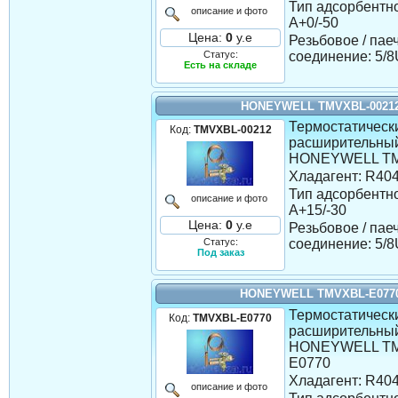
Тип адсорбентно
описание и фото
A+0/-50
Цена:
0
у.е
Резьбовое / пае
Статус:
соединение: 5
Есть на складе
HONEYWELL TMVXBL-0021
Термостатическ
Код:
TMVXBL-00212
расширительны
HONEYWELL TM
Хладагент: R40
Тип адсорбентно
описание и фото
A+15/-30
Цена:
0
у.е
Резьбовое / пае
Статус:
соединение: 5
Под заказ
HONEYWELL TMVXBL-E077
Термостатическ
Код:
TMVXBL-E0770
расширительны
HONEYWELL T
E0770
Хладагент: R40
описание и фото