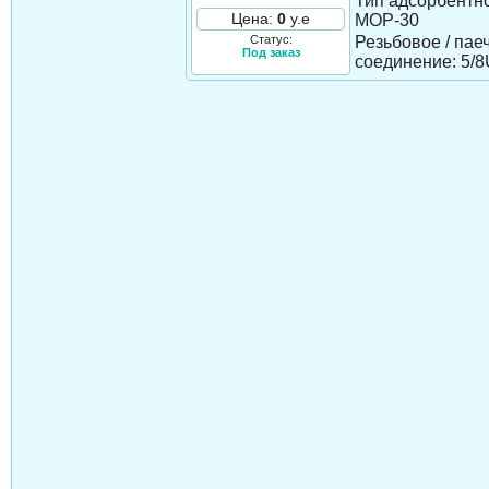
Тип адсорбентно
Цена:
0
у.е
MOP-30
Статус:
Резьбовое / пае
Под заказ
соединение: 5