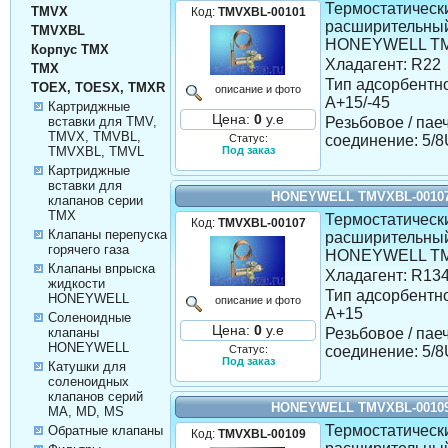
Термостатическ
TMVX
Код:
TMVXBL-00101
расширительны
TMVXBL
HONEYWELL TM
Корпус TMX
Хладагент: R22
TMX
Тип адсорбентно
TOEX, TOESX, TMXR
описание и фото
A+15/-45
Картриджные
Цена:
0
у.е
Резьбовое / пае
вставки для TMV,
TMVX, TMVBL,
Статус:
соединение: 5
Под заказ
TMVXBL, TMVL
Картриджные
вставки для
HONEYWELL TMVXBL-0010
клапанов серии
TMX
Термостатическ
Код:
TMVXBL-00107
Клапаны перепуска
расширительны
горячего газа
HONEYWELL TM
Клапаны впрыска
Хладагент: R13
жидкости
Тип адсорбентно
HONEYWELL
описание и фото
A+15
Соленоидные
Цена:
0
у.е
клапаны
Резьбовое / пае
HONEYWELL
Статус:
соединение: 5
Под заказ
Катушки для
соленоидных
клапанов серий
HONEYWELL TMVXBL-0010
MA, MD, MS
Термостатическ
Обратные клапаны
Код:
TMVXBL-00109