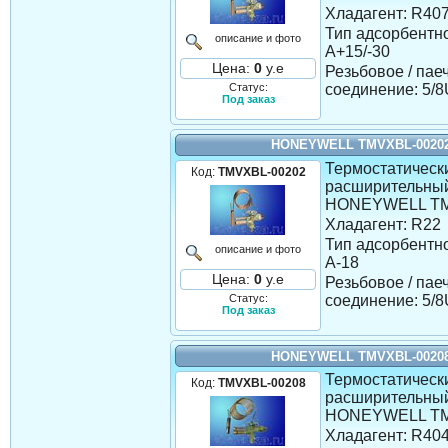
Хладагент: R40
Тип адсорбентно
описание и фото
A+15/-30
Цена:
0
у.е
Резьбовое / пае
Статус:
соединение: 5
Под заказ
HONEYWELL TMVXBL-0020
Термостатическ
Код:
TMVXBL-00202
расширительны
HONEYWELL TM
Хладагент: R22
Тип адсорбентно
описание и фото
A-18
Цена:
0
у.е
Резьбовое / пае
Статус:
соединение: 5
Под заказ
HONEYWELL TMVXBL-0020
Термостатическ
Код:
TMVXBL-00208
расширительны
HONEYWELL TM
Хладагент: R40