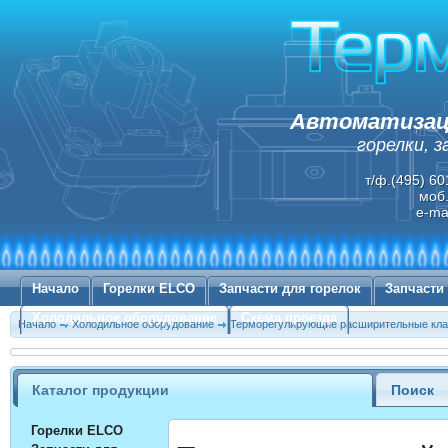
Автоматизаци
горелки, 
т/ф.(495) 60
моб.
e-ma
Начало
Горелки ELCO
Запчасти для горелок
Запчасти
Холодильное оборудование
Схема проезда
Начало
Холодильное оборудование
Терморегулирующие расширительные к
Каталог продукции
Поиск
Горелки ELCO