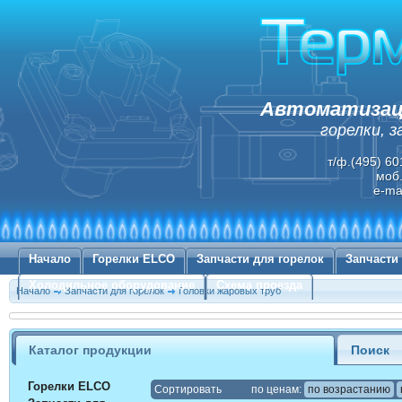
Автоматизаци
горелки, 
т/ф.(495) 60
моб.
e-ma
Начало
Горелки ELCO
Запчасти для горелок
Запчасти
Холодильное оборудование
Схема проезда
Начало
Запчасти для горелок
Головки жаровых труб
Каталог продукции
Поиск
Горелки ELCO
Cортировать
по ценам:
по возрастанию