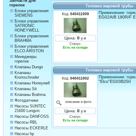
Запчасти для
горелок
Головка жаровой трубы
Блоки управления
Применение: горел
Код:
040411009
SIEMENS
EG02A/B 180R/F 
Блоки управления
SATRONIC
HONEYWELL
Блоки управления
Цена:
0
у.е
BRAHMA
Статус:
Блоки управления
Есть на складе
ELCO ARISTON
Менеджеры
горелок
Клапаны Dungs
Головка жаровой трубы
Клапаны
Применение: горе
Kromschroder
Код:
040411002
"Elco"EG03B250
Клапаны Honeywell
Клапаны Sit
Клапаны Brahma
Фотодатчики
описание и фото
Насосы SUNTEC
21600 Longvic
Цена:
0
у.е
Насосы DANFOSS
Статус:
Есть на складе
Насосы RBL
Насосы ECKERLE
Насосы hp