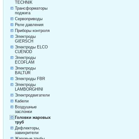
TECHNIK
Трансформаторы
поджига
Сервоприводы
Реле давления
Приборы контроля
Электроды
GIERSCH
Электроды ELCO
CUENOD
Электроды
ECOFLAM
Электроды
BALTUR
Электроды FBR
Электроды
LAMBORGHINI
Электродвигатели
Кабели
Воздушные
заслонки
Головки жаровых
труб
Дефлекторы,
завихрители
Жаровые трубы