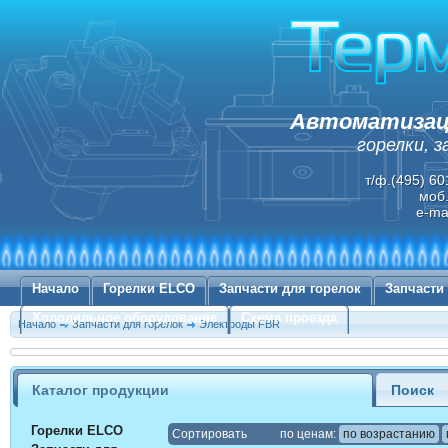
Автоматизаци
горелки, 
т/ф.(495) 60
моб.
e-ma
Начало
Горелки ELCO
Запчасти для горелок
Запчасти
Холодильное оборудование
Схема проезда
Начало
Запчасти для горелок
Электроды FBR
Каталог продукции
Поиск
Горелки ELCO
Cортировать
по ценам:
по возрастанию