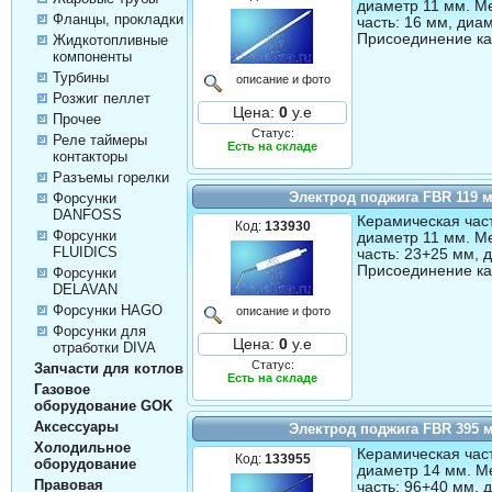
диаметр 11 мм. М
Фланцы, прокладки
часть: 16 мм, диа
Присоединение ка
Жидкотопливные
компоненты
Турбины
описание и фото
Розжиг пеллет
Цена:
0
у.е
Прочее
Статус:
Реле таймеры
Есть на складе
контакторы
Разъемы горелки
Электрод поджига FBR 119 
Форсунки
DANFOSS
Керамическая част
Код:
133930
Форсунки
диаметр 11 мм. М
FLUIDICS
часть: 23+25 мм, 
Присоединение ка
Форсунки
DELAVAN
Форсунки HAGO
описание и фото
Форсунки для
Цена:
0
у.е
отработки DIVA
Статус:
Запчасти для котлов
Есть на складе
Газовое
оборудование GOK
Аксессуары
Электрод поджига FBR 395 
Холодильное
Керамическая част
Код:
133955
оборудование
диаметр 14 мм. М
Правовая
часть: 96+40 мм, 