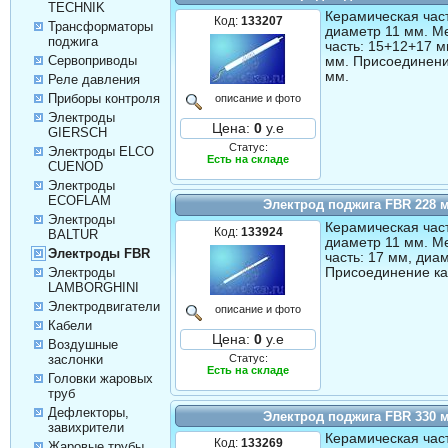
TECHNIK
Керамическая част
Код:
133207
Трансформаторы
диаметр 11 мм. М
поджига
часть: 15+12+17 м
Сервоприводы
мм. Присоединени
мм.
Реле давления
Приборы контроля
описание и фото
Электроды
Цена:
0
у.е
GIERSCH
Статус:
Электроды ELCO
Есть на складе
CUENOD
Электроды
ECOFLAM
Электрод поджига FBR 228 
Электроды
Керамическая част
Код:
133924
BALTUR
диаметр 11 мм. М
Электроды FBR
часть: 17 мм, диа
Присоединение ка
Электроды
LAMBORGHINI
Электродвигатели
описание и фото
Кабели
Цена:
0
у.е
Воздушные
Статус:
заслонки
Есть на складе
Головки жаровых
труб
Дефлекторы,
Электрод поджига FBR 330 
завихрители
Керамическая част
Код:
133269
Жаровые трубы