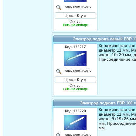
описание и фото
Цена:
0
у.е
Статус:
Есть на складе
Электрод поджига левый FBR 1
Керамическая част
Код:
133217
диаметр 11 мм. М
часть: 10+30 мм, 
Присоединение ка
описание и фото
Цена:
0
у.е
Статус:
Есть на складе
Электрод поджига FBR 160 
Керамическая част
Код:
133220
диаметр 11 мм. М
часть: 9+19+26 мм
мм. Присоединени
мм.
описание и фото