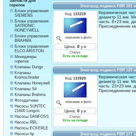
Запчасти для
горелок
Электрод поджига FBR 101 
Блоки управления
Керамическая част
Код:
133219
SIEMENS
диаметр 11 мм. М
Блоки управления
часть: 8+23 мм, д
SATRONIC
Присоединение ка
HONEYWELL
Блоки управления
описание и фото
BRAHMA
Блоки управления
Цена:
0
у.е
ELCO ARISTON
Статус:
Есть на складе
Менеджеры
горелок
Клапаны Dungs
Электрод поджига FBR 125 
Клапаны
Керамическая част
Kromschroder
Код:
133929
диаметр 11 мм. М
Клапаны Honeywell
часть: 23+23 мм, 
Клапаны Sit
Присоединение ка
Клапаны Brahma
Фотодатчики
описание и фото
Насосы SUNTEC
21600 Longvic
Цена:
0
у.е
Насосы DANFOSS
Статус:
Есть на складе
Насосы RBL
Насосы ECKERLE
Насосы hp
Электрод поджига FBR 177 