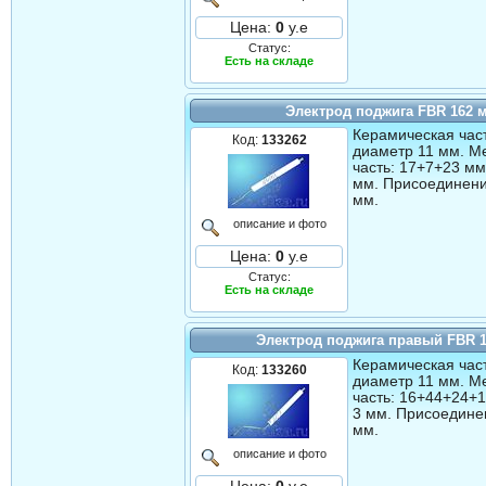
Цена:
0
у.е
Статус:
Есть на складе
Электрод поджига FBR 162 
Керамическая част
Код:
133262
диаметр 11 мм. М
часть: 17+7+23 мм
мм. Присоединени
мм.
описание и фото
Цена:
0
у.е
Статус:
Есть на складе
Электрод поджига правый FBR 
Керамическая част
Код:
133260
диаметр 11 мм. М
часть: 16+44+24+
3 мм. Присоедине
мм.
описание и фото