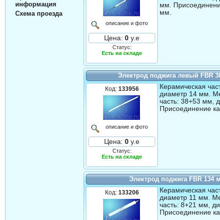
информация
мм. Присоединени
мм.
Схема проезда
описание и фото
Цена:
0
у.е
Статус:
Есть на складе
Электрод поджига левый FBR 3
Керамическая част
Код:
133956
диаметр 14 мм. М
часть: 38+53 мм, 
Присоединение ка
описание и фото
Цена:
0
у.е
Статус:
Есть на складе
Электрод поджига FBR 134 
Керамическая част
Код:
133206
диаметр 11 мм. М
часть: 8+21 мм, д
Присоединение ка