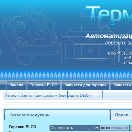
Автоматизаци
горелки, 
т/ф.(495) 60
моб.
e-ma
Начало
Горелки ELCO
Запчасти для горелок
Запчасти
Холодильное оборудование
Схема проезда
Начало
Запчасти для горелок
Электроды GIERSCH
Каталог продукции
Поиск
Горелки ELCO
Cортировать
по ценам:
по возрастанию