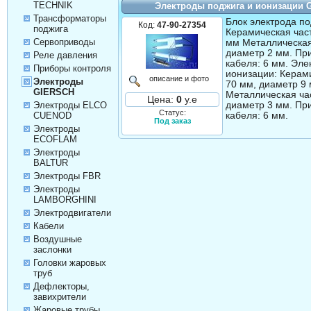
TECHNIK
Электроды поджига и ионизации 
Трансформаторы
Блок электрода по
Код:
47-90-27354
поджига
Керамическая част
Сервоприводы
мм Металлическая
диаметр 2 мм. Пр
Реле давления
кабеля: 6 мм. Эле
Приборы контроля
ионизации: Керами
описание и фото
Электроды
70 мм, диаметр 9 
GIERSCH
Металлическая ча
Цена:
0
у.е
диаметр 3 мм. Пр
Электроды ELCO
Статус:
кабеля: 6 мм.
CUENOD
Под заказ
Электроды
ECOFLAM
Электроды
BALTUR
Электроды FBR
Электроды
LAMBORGHINI
Электродвигатели
Кабели
Воздушные
заслонки
Головки жаровых
труб
Дефлекторы,
завихрители
Жаровые трубы