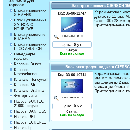
Запчасти для
горелок
Электрод поджига GIERSCH 15
Блоки управления
Керамическая част
Код:
36-90-11747
SIEMENS
диаметр 11 мм. М
Блоки управления
часть: 30+28 мм, 
SATRONIC
Присоединение ка
HONEYWELL
Блоки управления
описание и фото
BRAHMA
Блоки управления
Цена:
0
у.е
ELCO ARISTON
Статус:
Есть на складе
Менеджеры
горелок
Клапаны Dungs
Блок электродов поджига GIERSC
Клапаны
Керамическая част
Kromschroder
Код:
33-90-10711
мм Металлическая
Клапаны Honeywell
мм диаметр 2 мм.
Клапаны Sit
фиксации блока: 
Клапаны Brahma
Присоединение ка
Фотодатчики
описание и фото
Насосы SUNTEC
21600 Longvic
Цена:
0
у.е
Насосы DANFOSS
Статус:
Есть на складе
Насосы RBL
Насосы ECKERLE
Насосы hp