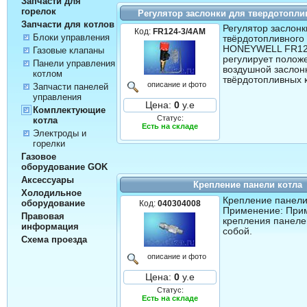
Запчасти для
горелок
Регулятор заслонки для твердотопли
Запчасти для котлов
Регулятор заслонк
Код:
FR124-3/4AM
Блоки управления
твёрдотопливного
HONEYWELL FR124
Газовые клапаны
регулирует полож
Панели управления
воздушной заслон
котлом
твёрдотопливных 
описание и фото
Запчасти панелей
управления
Цена:
0
у.е
Комплектующие
Статус:
котла
Есть на складе
Электроды и
горелки
Газовое
оборудование GOK
Аксессуары
Крепление панели котла
Холодильное
Крепление панели
оборудование
Код:
040304008
Применение: При
Правовая
крепления панеле
информация
собой.
Схема проезда
описание и фото
Цена:
0
у.е
Статус:
Есть на складе