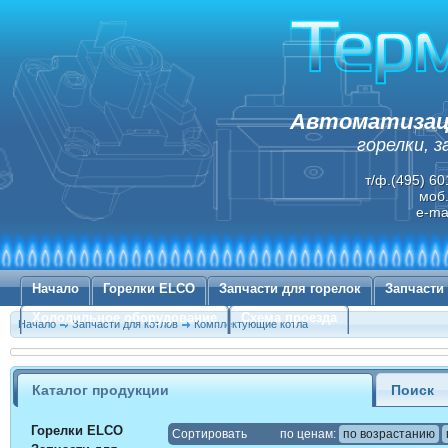
Автоматизаци
горелки, 
т/ф.(495) 60
моб.
e-ma
Начало
Горелки ELCO
Запчасти для горелок
Запчасти
Холодильное оборудование
Схема проезда
Начало
Запчасти для котлов
Комплектующие котла
Каталог продукции
Поиск
Горелки ELCO
Cортировать
по ценам:
по возрастанию