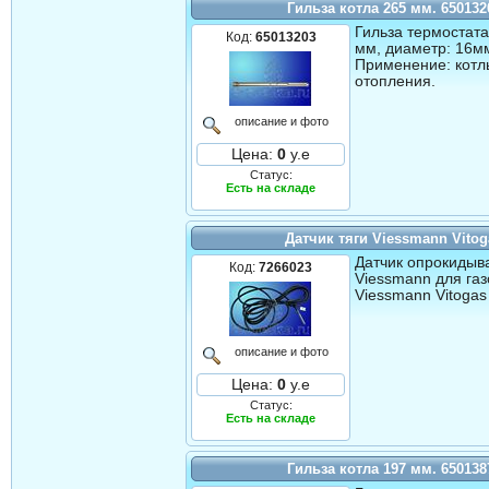
Гильза котла 265 мм. 650132
Гильза термостата
Код:
65013203
мм, диаметр: 16мм
Применение: котл
отопления.
описание и фото
Цена:
0
у.е
Статус:
Есть на складе
Датчик тяги Viessmann Vitog
Датчик опрокидыв
Код:
7266023
Viessmann для газ
Viessmann Vitogas
описание и фото
Цена:
0
у.е
Статус:
Есть на складе
Гильза котла 197 мм. 650138