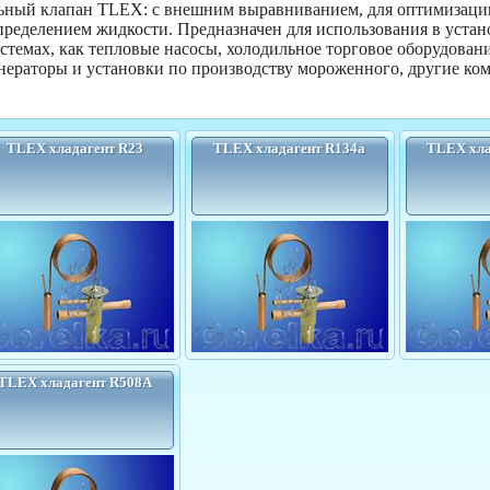
льный клапан
TLEX: с внешним выравниванием, для оптимизации
спределением жидкости.
Предназначен для использования в устан
стемах, как тепловые насосы, холодильное торговое оборудован
нераторы и установки по производству мороженного, другие ко
TLEX хладагент R23
TLEX хладагент R134а
TLEX хла
TLEX хладагент R508A