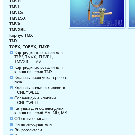
TMVBL
TMVL
TMVLS
TMVLSX
TMVX
TMVXBL
Корпус TMX
TMX
TOEX, TOESX, TMXR
Картриджные вставки для
TMV, TMVX, TMVBL,
TMVXBL, TMVL
Картриджные вставки для
клапанов серии TMX
Клапаны перепуска горячего
газа
Клапаны впрыска жидкости
HONEYWELL
Соленоидные клапаны
HONEYWELL
Катушки для соленоидных
клапанов серий MA, MD, MS
Обратные клапаны
Фильтры-осушители
Виброгасители