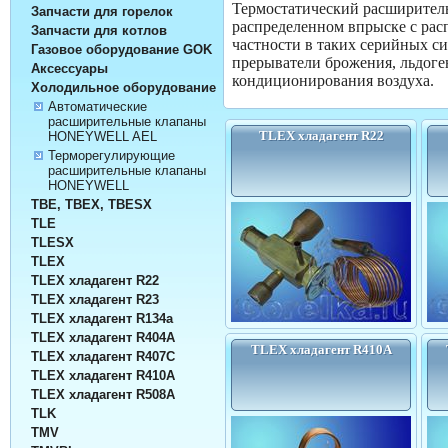
Термостатический расширите
Запчасти для горелок
распределенном впрыске с ра
Запчасти для котлов
частности в таких серийных си
Газовое оборудование GOK
прерыватели брожения, льдоге
Аксессуары
кондиционирования воздуха.
Холодильное оборудование
Автоматические
расширительные клапаны
TLEX хладагент R22
HONEYWELL AEL
Терморегулирующие
расширительные клапаны
HONEYWELL
TBE, TBEX, TBESX
TLE
TLESX
TLEX
TLEX хладагент R22
TLEX хладагент R23
TLEX хладагент R134а
TLEX хладагент R404A
TLEX хладагент R410A
TLEX хладагент R407C
TLEX хладагент R410A
TLEX хладагент R508A
TLK
TMV