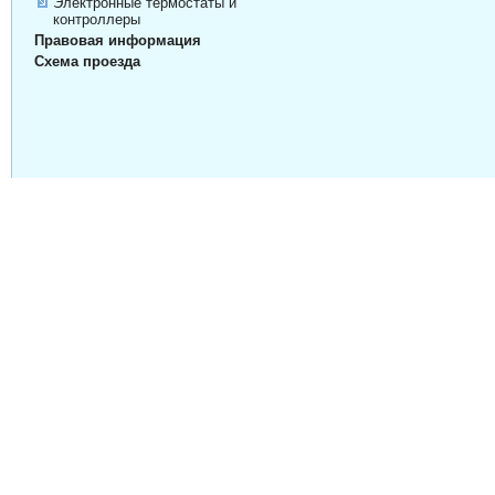
Электронные термостаты и
контроллеры
Правовая информация
Схема проезда
Copyright © 2006-2024
ООО "Термолайф"
.