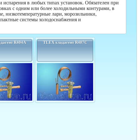
 испарения в любых типах установок. Обязателен при
овках с одним или более холодильными контурами, в
ие, низкотемпературные лари, морозильники,
мпактные системы холодоснабжения и
дагент R404A
TLEX хладагент R407C