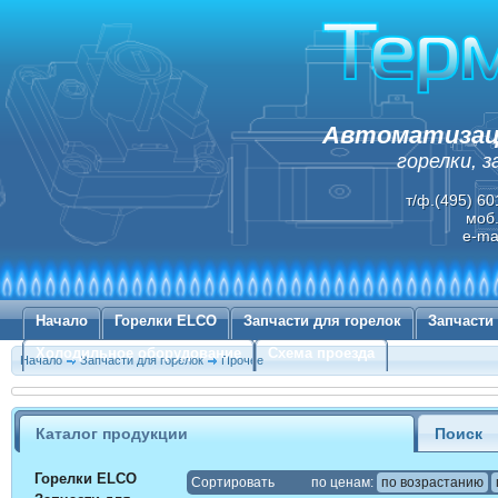
Автоматизаци
горелки, 
т/ф.(495) 60
моб.
e-ma
Начало
Горелки ELCO
Запчасти для горелок
Запчасти
Холодильное оборудование
Схема проезда
Начало
Запчасти для горелок
Прочее
Каталог продукции
Поиск
Горелки ELCO
Cортировать
по ценам:
по возрастанию