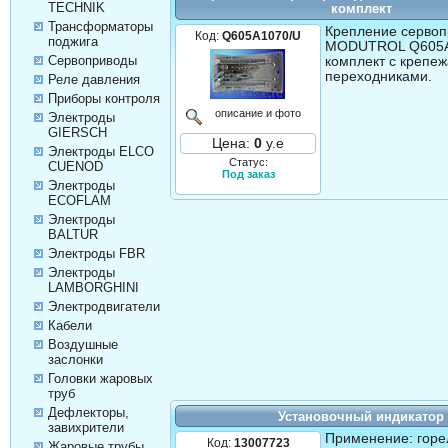
TECHNIK
комплект
Трансформаторы
Крепление серво
Код:
Q605A1070/U
поджига
MODUTROL Q605A
Сервоприводы
комплект с крепе
переходниками.
Реле давления
Приборы контроля
описание и фото
Электроды
GIERSCH
Цена:
0
у.е
Электроды ELCO
Статус:
CUENOD
Под заказ
Электроды
ECOFLAM
Электроды
BALTUR
Электроды FBR
Электроды
LAMBORGHINI
Электродвигатели
Кабели
Воздушные
заслонки
Головки жаровых
труб
Дефлекторы,
Установочный индикатор
завихрители
Применение: гор
Код:
13007723
Жаровые трубы