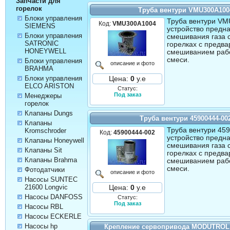
Запчасти для
горелок
Труба вентури VMU300A100
Блоки управления
Труба вентури VM
Код:
VMU300A1004
SIEMENS
устройство предн
Блоки управления
смешивания газа с
SATRONIC
горелках с предв
HONEYWELL
смешиванием раб
смеси.
Блоки управления
описание и фото
BRAHMA
Блоки управления
Цена:
0
у.е
ELCO ARISTON
Статус:
Под заказ
Менеджеры
горелок
Клапаны Dungs
Труба вентури 45900444-00
Клапаны
Труба вентури 459
Kromschroder
Код:
45900444-002
устройство предн
Клапаны Honeywell
смешивания газа с
Клапаны Sit
горелках с предв
Клапаны Brahma
смешиванием раб
смеси.
Фотодатчики
описание и фото
Насосы SUNTEC
21600 Longvic
Цена:
0
у.е
Насосы DANFOSS
Статус:
Под заказ
Насосы RBL
Насосы ECKERLE
Насосы hp
Крепление сервопривода MODUTROL