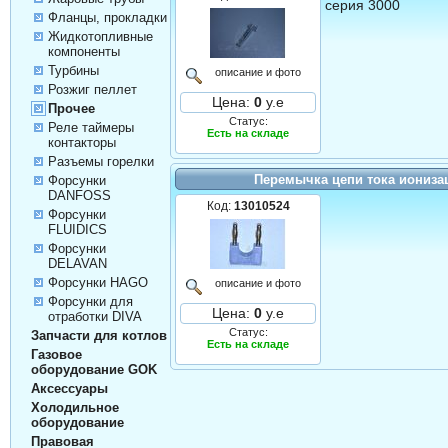
серия 3000
Фланцы, прокладки
Жидкотопливные
компоненты
Турбины
описание и фото
Розжиг пеллет
Цена:
0
у.е
Прочее
Статус:
Реле таймеры
Есть на складе
контакторы
Разъемы горелки
Перемычка цепи тока иониза
Форсунки
DANFOSS
Код:
13010524
Форсунки
FLUIDICS
Форсунки
DELAVAN
Форсунки HAGO
описание и фото
Форсунки для
Цена:
0
у.е
отработки DIVA
Статус:
Запчасти для котлов
Есть на складе
Газовое
оборудование GOK
Аксессуары
Холодильное
оборудование
Правовая