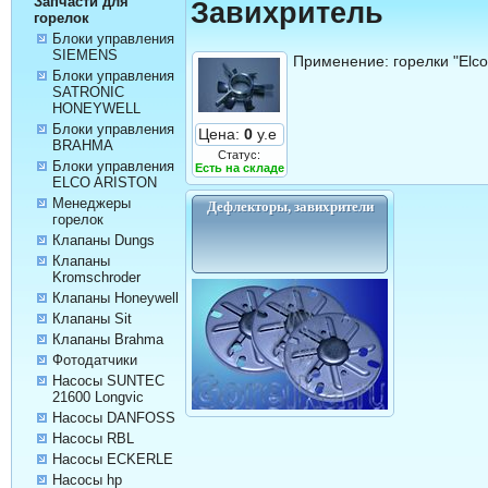
Запчасти для
Завихритель
горелок
Блоки управления
SIEMENS
Применение: горелки "Elc
Блоки управления
SATRONIC
HONEYWELL
Блоки управления
Цена:
0
у.е
BRAHMA
Статус:
Блоки управления
Есть на складе
ELCO ARISTON
Менеджеры
Дефлекторы, завихрители
горелок
Клапаны Dungs
Клапаны
Kromschroder
Клапаны Honeywell
Клапаны Sit
Клапаны Brahma
Фотодатчики
Насосы SUNTEC
21600 Longvic
Насосы DANFOSS
Насосы RBL
Насосы ECKERLE
Насосы hp