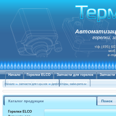
Автоматизаци
горелки, 
т/ф.(495) 60
моб.
e-ma
Начало
Горелки ELCO
Запчасти для горелок
Запчасти
Холодильное оборудование
Схема проезда
Начало
Запчасти для горелок
Дефлекторы, завихрители
Каталог продукции
Поиск
Горелки ELCO