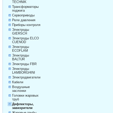
TECHNIK
Трансформаторы
поджига
Сервоприводы
Реле давления
Приборы контроля
Электроды
GIERSCH
Электроды ELCO
CUENOD
Электроды
ECOFLAM
Электроды
BALTUR
Электроды FBR
Электроды
LAMBORGHINI
Электродвигатели
Кабели
Воздушные
заслонки
Головки жаровых
труб
Дефлекторы,
завихрители
Жаровые трубы