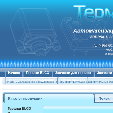
Автоматизаци
горелки, 
т/ф.(495) 60
моб.
e-ma
Начало
Горелки ELCO
Запчасти для горелок
Запчасти
Холодильное оборудование
Схема проезда
Начало
Холодильное оборудование
Терморегулирующие расширительные к
Каталог продукции
Поиск
Горелки ELCO