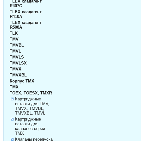
TLEX хладагент
R407C
TLEX хладагент
R410A
TLEX хладагент
R508A
TLK
TMV
TMVBL
TMVL
TMVLS
TMVLSX
TMVX
TMVXBL
Корпус TMX
TMX
TOEX, TOESX, TMXR
Картриджные
вставки для TMV,
TMVX, TMVBL,
TMVXBL, TMVL
Картриджные
вставки для
клапанов серии
TMX
Клапаны перепуска