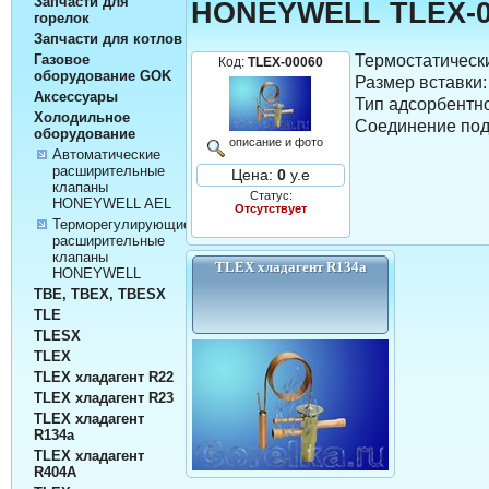
Запчасти для
HONEYWELL TLEX-0
горелок
Запчасти для котлов
Термостатичес
Газовое
Код:
TLEX-00060
оборудование GOK
Размер вставки:
Аксессуары
Тип адсорбентно
Холодильное
Соединение под
оборудование
описание и фото
Автоматические
расширительные
Цена:
0
у.е
клапаны
Статус:
HONEYWELL AEL
Отсутствует
Терморегулирующие
расширительные
клапаны
TLEX хладагент R134а
HONEYWELL
TBE, TBEX, TBESX
TLE
TLESX
TLEX
TLEX хладагент R22
TLEX хладагент R23
TLEX хладагент
R134а
TLEX хладагент
R404A