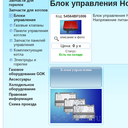
Запчасти для
Блок управления Ho
горелок
Запчасти для котлов
Блок управления 
Блоки
Код:
S4564BF1006
Напряжение питани
управления
Газовые клапаны
Панели управления
котлом
описание и фото
Запчасти панелей
управления
Цена:
0
у.е
Комплектующие
Статус:
котла
Есть на складе
Электроды и
горелки
Газовое
Блоки управления
оборудование GOK
Аксессуары
Холодильное
оборудование
Правовая
информация
Схема проезда