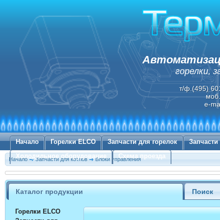
Автоматизаци
горелки, 
т/ф.(495) 60
моб.
e-ma
Начало
Горелки ELCO
Запчасти для горелок
Запчасти
Холодильное оборудование
Схема проезда
Начало
Запчасти для котлов
Блоки управления
Каталог продукции
Поиск
Горелки ELCO