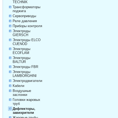
TECHNIK
Трансформаторы
поджига
Сервоприводы
Реле давления
Приборы контроля
Электроды
GIERSCH
Электроды ELCO
CUENOD
Электроды
ECOFLAM
Электроды
BALTUR
Электроды FBR
Электроды
LAMBORGHINI
Электродвигатели
Кабели
Воздушные
заслонки
Головки жаровых
труб
Дефлекторы,
завихрители
Жаровые трубы