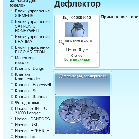
Запчасти для
Дефлектор
горелок
Блоки управления
SIEMENS
Применение: горе
Код:
040301040
Блоки управления
SATRONIC
HONEYWELL
Блоки управления
описание и фото
BRAHMA
Блоки управления
Цена:
0
у.е
ELCO ARISTON
Статус:
Менеджеры
Есть на складе
горелок
Клапаны Dungs
Клапаны
Дефлекторы, завихрители
Kromschroder
Клапаны Honeywell
Клапаны Sit
Клапаны Brahma
Фотодатчики
Насосы SUNTEC
21600 Longvic
Насосы DANFOSS
Насосы RBL
Насосы ECKERLE
Насосы hp