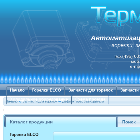
Автоматизаци
горелки, 
т/ф.(495) 60
моб.
e-ma
Начало
Горелки ELCO
Запчасти для горелок
Запчасти
Холодильное оборудование
Схема проезда
Начало
Запчасти для горелок
Дефлекторы, завихрители
Каталог продукции
Поиск
Горелки ELCO