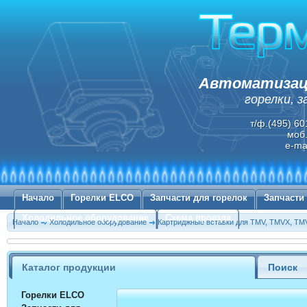
Автоматизаци
горелки, 
т/ф.(495) 60
моб.
e-ma
Начало
Горелки ELCO
Запчасти для горелок
Запчасти
Холодильное оборудование
Схема проезда
Начало
Холодильное оборудование
Картриджные вставки для TMV, TMVX, T
Каталог продукции
Поиск
Горелки ELCO