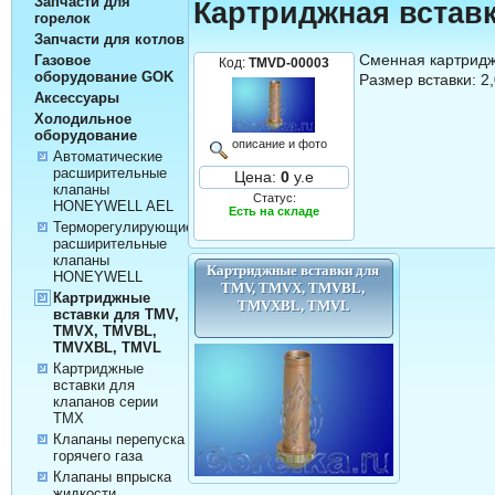
Запчасти для
Картриджная вста
горелок
Запчасти для котлов
Сменная картридж
Газовое
Код:
TMVD-00003
оборудование GOK
Размер вставки: 2
Аксессуары
Холодильное
оборудование
описание и фото
Автоматические
расширительные
Цена:
0
у.е
клапаны
Статус:
HONEYWELL AEL
Есть на складе
Терморегулирующие
расширительные
клапаны
Картриджные вставки для 
HONEYWELL
TMV, TMVX, TMVBL, 
Картриджные
TMVXBL, TMVL
вставки для TMV,
TMVX, TMVBL,
TMVXBL, TMVL
Картриджные
вставки для
клапанов серии
TMX
Клапаны перепуска
горячего газа
Клапаны впрыска
жидкости