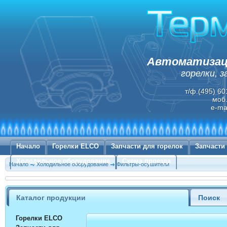
Автоматизаци
горелки, 
т/ф.(495) 60
моб.
e-ma
Начало
Горелки ELCO
Запчасти для горелок
Запчасти
Холодильное оборудование
Схема проезда
Начало
Холодильное оборудование
Фильтры-осушители
Каталог продукции
Поиск
Горелки ELCO