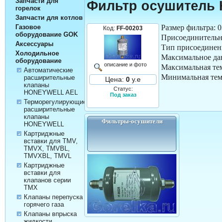
Запчасти для
Фильтр осушитель
горелок
Запчасти для котлов
Размер фильтра: 
Газовое
Код:
FF-00203
оборудование GOK
Присоединительны
Аксессуары
Тип присоединени
Холодильное
Максимальное дав
оборудование
описание и фото
Максимальная те
Автоматические
Минимальная тем
расширительные
Цена:
0
у.е
клапаны
Статус:
HONEYWELL AEL
Под заказ
Терморегулирующие
расширительные
клапаны
Фильтры-осушители
HONEYWELL
Картриджные
вставки для TMV,
TMVX, TMVBL,
TMVXBL, TMVL
Картриджные
вставки для
клапанов серии
TMX
Клапаны перепуска
горячего газа
Клапаны впрыска
жидкости