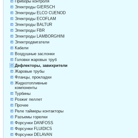
Приборы контроля
Электроды GIERSCH
Электроды ELCO CUENOD
Электроды ECOFLAM
Электроды BALTUR
Электроды FBR
Электроды LAMBORGHINI
Электродвигатели
Кабели
Воздушные заслонки
Головки жаровых труб
Дефлекторы, завихрители
Жаровые трубы
Фланцы, прокладки
Жидкотопливные
компоненты
Турбины
Розжиг пеллет
Прочее
Реле таймеры контакторы
Разъемы горелки
Форсунки DANFOSS
Форсунки FLUIDICS
Форсунки DELAVAN