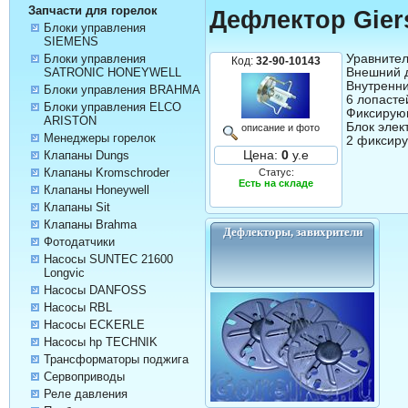
Запчасти для горелок
Дефлектор Gier
Блоки управления
SIEMENS
Уравнител
Блоки управления
Код:
32-90-10143
Внешний д
SATRONIC HONEYWELL
Внутренни
Блоки управления BRAHMA
6 лопастей
Блоки управления ELCO
Фиксирующ
ARISTON
Блок элек
описание и фото
Менеджеры горелок
2 фиксиру
Цена:
0
у.е
Клапаны Dungs
Клапаны Kromschroder
Статус:
Есть на складе
Клапаны Honeywell
Клапаны Sit
Клапаны Brahma
Дефлекторы, завихрители
Фотодатчики
Насосы SUNTEC 21600
Longvic
Насосы DANFOSS
Насосы RBL
Насосы ECKERLE
Насосы hp TECHNIK
Трансформаторы поджига
Сервоприводы
Реле давления