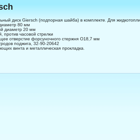
sch
ьный диск Giersch (подпорная шайба) в комплекте. Для жидкотопли
иаметр 80 мм 

й диаметр 20 мм 

, против часовой стрелки 

ее отверстие форсуночного стержня O18,7 мм 

тродов поджига, 32-90-20642 

ющих винта и металлическая прокладка.