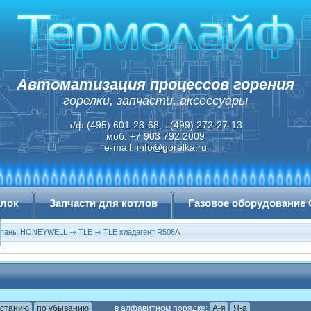
Автоматизация процессов горения
горелки, запчасти, аксессуары
т/ф.(495) 601-28-68, т.(499) 272-27-13
моб. +7 903 792 2009
e-mail:
info@gorelka.ru
елок
Запчасти для котлов
Газовое оборудование
лапаны HONEYWELL
TLE
TLE хладагент R508A
астанию
по убыванию
в алфавитном порядке:
А-я
Я-а