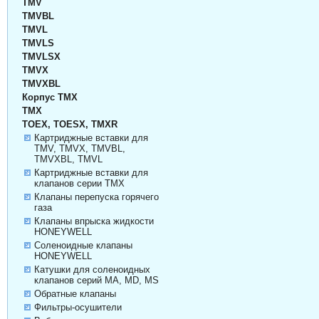
TMV
TMVBL
TMVL
TMVLS
TMVLSX
TMVX
TMVXBL
Корпус TMX
TMX
TOEX, TOESX, TMXR
Картриджные вставки для
TMV, TMVX, TMVBL,
TMVXBL, TMVL
Картриджные вставки для
клапанов серии TMX
Клапаны перепуска горячего
газа
Клапаны впрыска жидкости
HONEYWELL
Соленоидные клапаны
HONEYWELL
Катушки для соленоидных
клапанов серий MA, MD, MS
Обратные клапаны
Фильтры-осушители