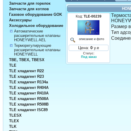
Запчасти для горелок
HON
Запчасти для котлов
Газовое оборудование GOK
Термост
Код:
TLE-00239
Аксессуары
HONEYW
Холодильное оборудование
Размер в
Автоматические
Тип адсо
расширительные клапаны
Соедине
описание и фото
HONEYWELL AEL
Терморегулирующие
Цена:
0
у.е
расширительные клапаны
Статус:
HONEYWELL
Под заказ
TBE, TBEX, TBESX
TLE
TLE хладагент R22
TLE хладагент R23
TLE хладагент R134а
TLE хладагент R404A
TLE хладагент R410A
TLE хладагент R508A
TLE хладагент R508B
TLE хладагент ISC89
TLESX
TLEX
TLK