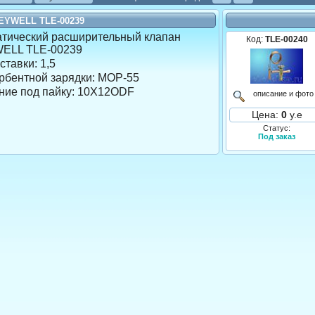
EYWELL TLE-00239
атический расширительный клапан
Код:
TLE-00240
ELL TLE-00239
ставки:
1,5
рбентной зарядки:
MOP-55
ние под пайку: 10X12ODF
описание и фото
Цена:
0
у.е
Статус:
Под заказ